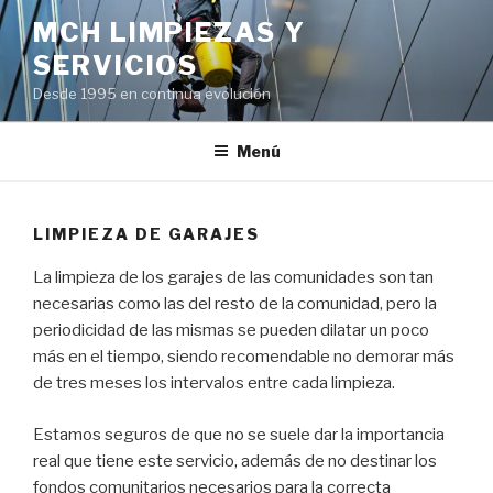
Saltar
MCH LIMPIEZAS Y
al
SERVICIOS
contenido
Desde 1995 en continua evolución
Menú
LIMPIEZA DE GARAJES
La limpieza de los garajes de las comunidades son tan
necesarias como las del resto de la comunidad, pero la
periodicidad de las mismas se pueden dilatar un poco
más en el tiempo, siendo recomendable no demorar más
de tres meses los intervalos entre cada limpieza.
Estamos seguros de que no se suele dar la importancia
real que tiene este servicio, además de no destinar los
fondos comunitarios necesarios para la correcta