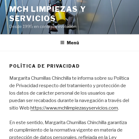
Saltar
MCH LIMPIEZAS Y
al
SERVICIOS
contenido
Desde 1995 en continua evolución
Menú
POLÍTICA DE PRIVACIDAD
Margarita Chumillas Chinchilla te informa sobre su Política
de Privacidad respecto del tratamiento y protección de
los datos de carácter personal de los usuarios que
puedan ser recabados durante la navegación a través del
sitio Web
https://www.mchlimpiezasyservicios.com
.
En este sentido, Margarita Chumillas Chinchilla garantiza
el cumplimiento de la normativa vigente en materia de
protección de datos personales, reflejada en la Ley